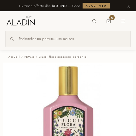
x
Livraison offerte dès
150 TND
— Code :
ALADIN10
0
Accueil
/
FEMME
/ Gucci flora gorgeous gardenia
x
Navigation
Homme
Femme
Unisexe
Nos
Packs