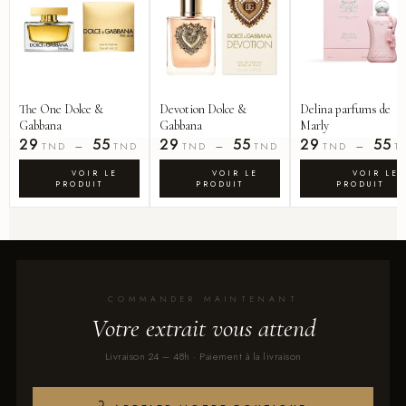
The One Dolce &
Devotion Dolce &
Delina parfums de
Gabbana
Gabbana
Marly
29
55
29
55
29
55
–
–
–
TND
TND
TND
TND
TND
T
COMMANDER MAINTENANT
Votre extrait vous attend
Livraison 24 – 48h · Paiement à la livraison