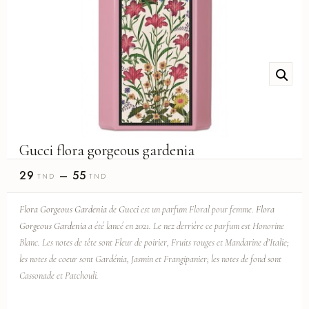
Gucci flora gorgeous gardenia
29
–
55
TND
TND
Flora Gorgeous Gardenia
de
Gucci
est un parfum Floral pour femme.
Flora
Gorgeous Gardenia
a été lancé en 2021. Le nez derrière ce parfum est Honorine
Blanc. Les notes de tête sont Fleur de poirier, Fruits rouges et Mandarine d’Italie;
les notes de coeur sont Gardénia, Jasmin et Frangipanier; les notes de fond sont
Cassonade et Patchouli.