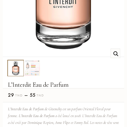
L’Interdit Eau de Parfum
29
–
55
TND
TND
L’Interdit Eau de Parfum
de
Givenchy
est un parfum Oriental Floral pour
femme.
L’Interdit Eau de Parfum
a été lancé en 2018. L’Interdit Eau de Parfum
a été créé par Dominique Ropion, Anne Flipo et Fanny Bal. Les notes de tête sont