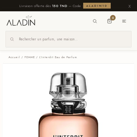
x
Livraison offerte dès
150 TND
— Code :
ALADIN10
0
Accueil
/
FEMME
/ L’Interdit Eau de Parfum
x
Navigation
Homme
Femme
Unisexe
Nos
Packs