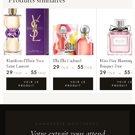
Manifesto l’Elixir Yves
Ella Ella Cacharel
Miss Dior Blooming
Saint Laurent
29
55
Bouquet Dior
–
TND
TND
29
55
29
55
–
–
TND
TND
TND
T
COMMANDER MAINTENANT
Votre extrait vous attend