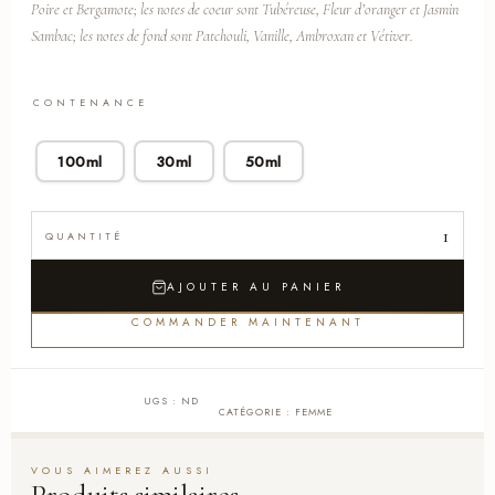
Poire et Bergamote; les notes de coeur sont Tubéreuse, Fleur d’oranger et Jasmin
Sambac; les notes de fond sont Patchouli, Vanille, Ambroxan et Vétiver.
CONTENANCE
100ml
30ml
50ml
AJOUTER AU PANIER
COMMANDER MAINTENANT
UGS :
ND
CATÉGORIE :
FEMME
Produits similaires