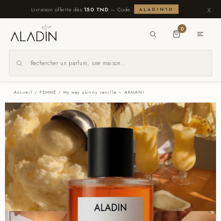
x
Livraison offerte dès
150 TND
— Code :
ALADIN10
0
Accueil
/
FEMME
/ My way sunny vanilla – ARMANI
x
Navigation
Homme
Femme
Unisexe
Nos
Packs