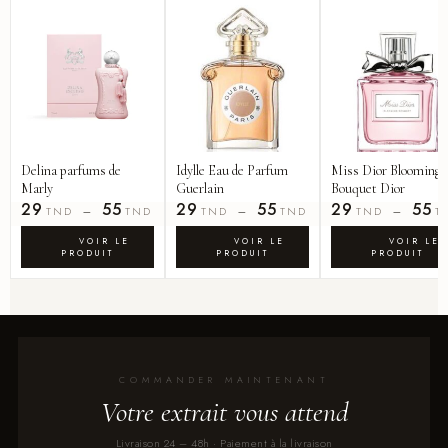
Delina parfums de
Idylle Eau de Parfum
Miss Dior Blooming
Marly
Guerlain
Bouquet Dior
29
55
29
55
29
55
–
–
–
TND
TND
TND
TND
TND
T
COMMANDER MAINTENANT
Votre extrait vous attend
Livraison 24 – 48h · Paiement à la livraison