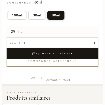
: 50ml
CONTENANCE
100ml
30ml
50ml
39
TND
AJOUTER AU PANIER
COMMANDER MAINTENANT
UGS :
ND
CATÉGORIE :
FEMME
Produits similaires