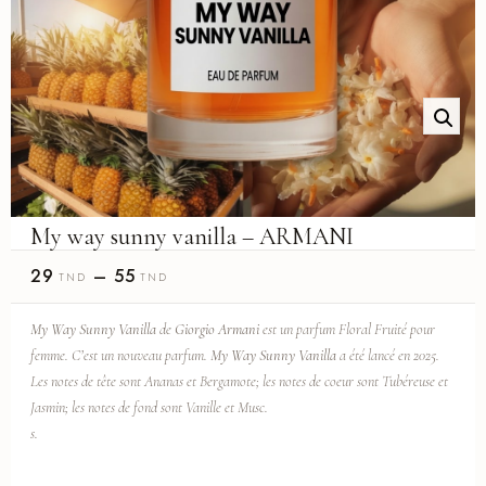
My way sunny vanilla – ARMANI
29
–
55
TND
TND
My Way Sunny Vanilla
de
Giorgio Armani
est un parfum Floral Fruité pour
femme. C’est un nouveau parfum.
My Way Sunny Vanilla
a été lancé en 2025.
Les notes de tête sont Ananas et Bergamote; les notes de coeur sont Tubéreuse et
Jasmin; les notes de fond sont Vanille et Musc.
s.