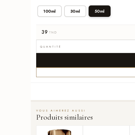
100ml
30ml
50ml
39
TND
Produits similaires