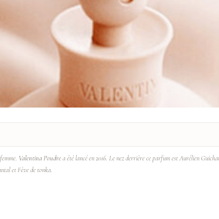
r femme.
Valentina Poudre
a été lancé en 2016. Le nez derrière ce parfum est Aurélien Guicha
santal et Fève de tonka.