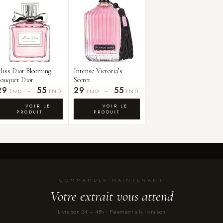
iss Dior Blooming
Intense Victoria’s
ouquet Dior
Secret
29
55
29
55
–
–
TND
TND
TND
TND
COMMANDER MAINTENANT
Votre extrait vous attend
Livraison 24 – 48h · Paiement à la livraison