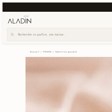
x
Navigation
Accueil
/
FEMME
/ Valentino poudré
Homme
Femme
Unisexe
Nos
Packs