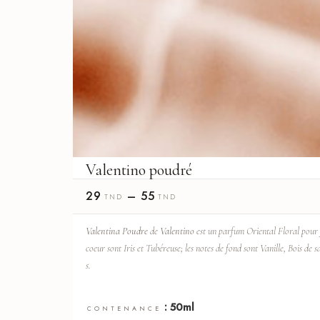
Valentino poudré
29
–
55
TND
TND
Valentina Poudre
de
Valentino
est un parfum Oriental Floral pou
coeur sont Iris et Tubéreuse; les notes de fond sont Vanille, Bois de 
s.
: 50ml
CONTENANCE