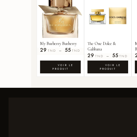
My Burberry Burberry
The One Dolce &
M
29
55
Gabbana
B
–
TND
TND
29
55
–
TND
TND